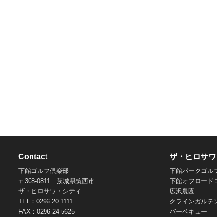
Contact
ザ・ヒロサワ
下館ゴルフ倶楽部
下館パークゴル
〒308-0811 茨城県筑西市
下館オフロード
ザ・ヒロサワ・シティ
広沢農園
TEL：0296-20-1111
クラインガルテ
FAX：0296-24-5625
バーベキュー