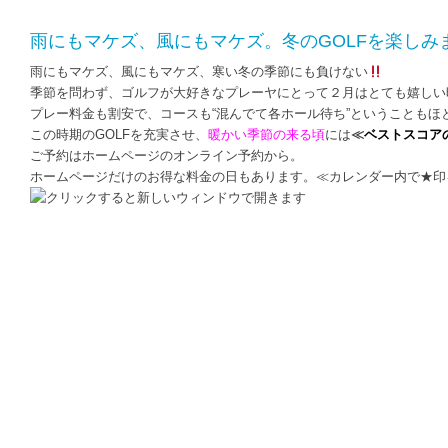
雨にもマケズ、風にもマケズ。冬のGOLFを楽しみ
雨にもマケズ、風にもマケズ、寒い冬の季節にも負けない
季節を問わず、ゴルフが大好きなプレーヤにとって２月はとても嬉しい
プレー料金も割安で、コースも“混んでて各ホール待ち”ということもほ
この時期のGOLFを充実させ、
暖かい季節の来る頃
には
≪
ベストスコア
ご予約はホームページのオンライン予約から。
ホームページだけのお得な料金の日もあります。≪カレンダー内で★印