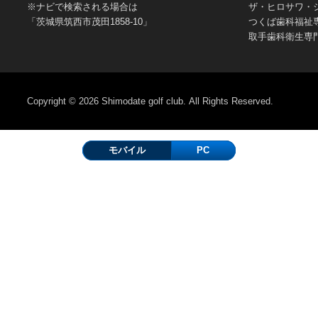
※ナビで検索される場合は
ザ・ヒロサワ・
「茨城県筑西市茂田1858-10」
つくば歯科福祉
取手歯科衛生専
Copyright © 2026
Shimodate golf club.
All Rights Reserved.
モバイル
PC