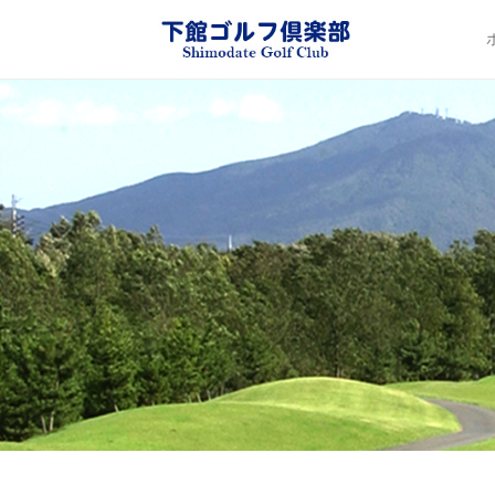
下館ゴル
Pr
Sk