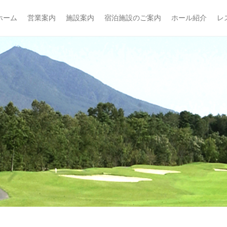
フ倶楽部
ホーム
営業案内
施設案内
宿泊施設のご案内
ホール紹介
レ
imary Menu
ip to content