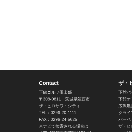
Contact
ザ・
下館ゴルフ倶楽部
下館パ
〒308-0811 茨城県筑西市
下館オ
ザ・ヒロサワ・シティ
広沢農
TEL：0296-20-1111
クライ
FAX：0296-24-5625
バーベ
※ナビで検索される場合は
ザ・ヒ