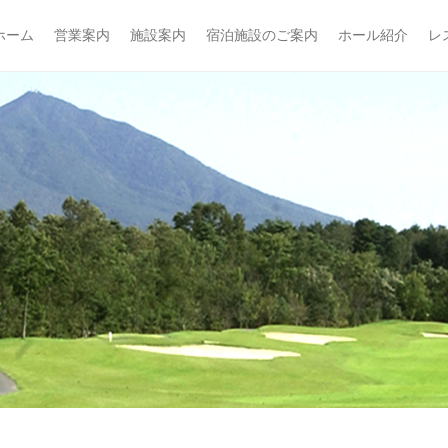
フ倶楽部
ホーム
営業案内
施設案内
宿泊施設のご案内
ホール紹介
レ
imary Menu
ip to content