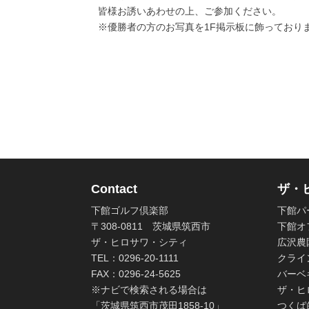
皆様お誘いあわせの上、ご参加ください。
※優勝者の方のお写真を1F掲示板に飾っており
Contact
ザ・
下館ゴルフ倶楽部
下館パ
〒308-0811 茨城県筑西市
下館オ
ザ・ヒロサワ・シティ
広沢農
TEL：0296-20-1111
クライ
FAX：0296-24-5625
バーベ
※ナビで検索される場合は
ザ・ヒ
「茨城県筑西市茂田1858-10」
つくば