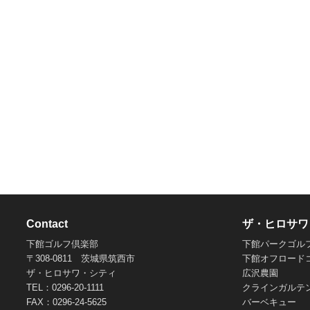
Contact
ザ・ヒロサワ
下館ゴルフ倶楽部
下館パークゴル
〒308-0811 茨城県筑西市
下館オフロード
ザ・ヒロサワ・シティ
広沢農園
TEL：0296-20-1111
クラインガルテ
FAX：0296-24-5625
バーベキュー