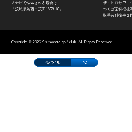
※ナビで検索される場合は
ザ・ヒロサワ・
「茨城県筑西市茂田1858-10」
つくば歯科福祉
取手歯科衛生専
Copyright © 2026
Shimodate golf club.
All Rights Reserved.
モバイル
PC