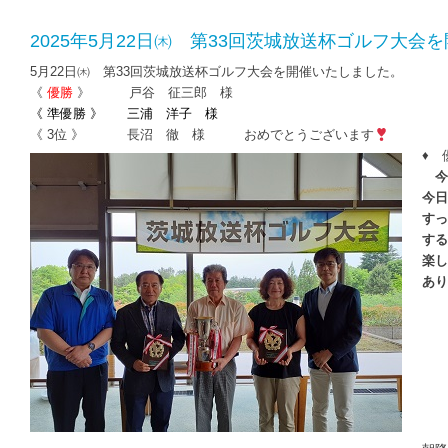
2025年5月22日㈭ 第33回茨城放送杯ゴルフ大会
5月22日㈭ 第33回茨城放送杯ゴルフ大会を開催いたしました。
《
優勝
》 戸谷 征三郎 様
《 準優勝 》 三浦 洋子 様
《 3位 》 長沼 徹 様 おめでとうございます
♦ 
今
今日
すっ
する
楽し
あり