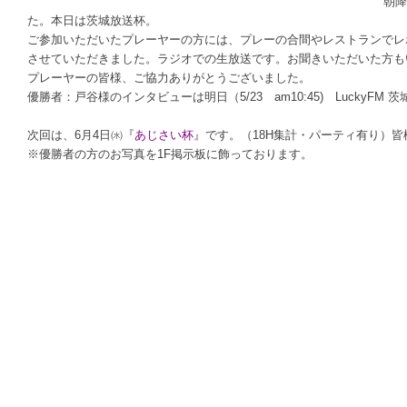
朝降
た。本日は茨城放送杯。
ご参加いただいたプレーヤーの方には、プレーの合間やレストランでレ
させていただきました。ラジオでの生放送です。お聞きいただいた方も
プレーヤーの皆様、ご協力ありがとうございました。
優勝者：戸谷様のインタビューは明日（5/23 am10:45) LuckyFM
次回は、6月4日㈬『
あじさい杯
』です。（18H集計・パーティ有り）
※優勝者の方のお写真を1F掲示板に飾っております。