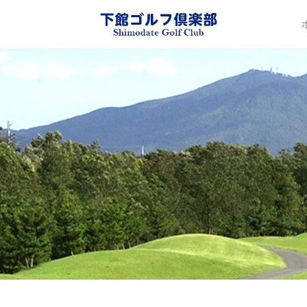
下館ゴル
Pr
Sk