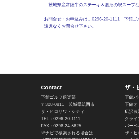
・
茨城県産常陸牛のステーキ＆涸沼の蜆スープ
お問合せ・お申込みは…0296-20-1111 下館ゴル
遠慮なくお問合せ下さい。
・・・・・・・・・・
Contact
ザ・
下館ゴルフ倶楽部
下館パ
〒308-0811 茨城県筑西市
下館オ
ザ・ヒロサワ・シティ
広沢農
TEL：0296-20-1111
クライ
FAX：0296-24-5625
バーベ
※ナビで検索される場合は
ザ・ヒ