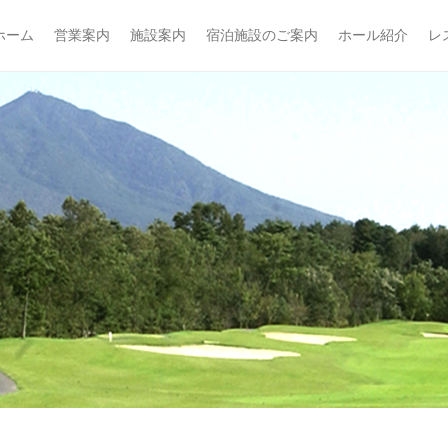
フ倶楽部
ホーム
営業案内
施設案内
宿泊施設のご案内
ホール紹介
レ
imary Menu
ip to content