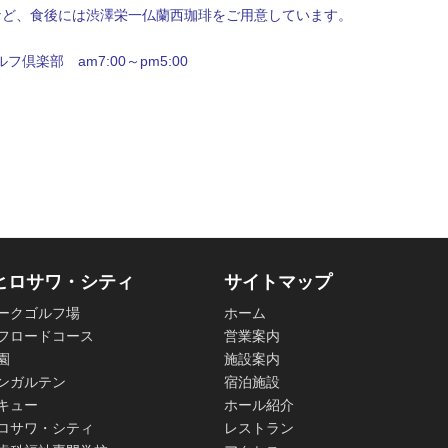
など、食後には渋澤栄一仏蘭西珈琲をご用意しています。
フ倶楽部 am7:00～pm5:00
ヒロサワ・シティ
サイトマップ
ークゴルフ場
ホーム
フロードコース
営業案内
園
施設案内
ンガルテン
宿泊施設
キュー
ホール紹介
ロサワ・シティ
レストラン