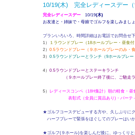
10/19(木) 完全レディースデ
完全レディースデー
10/19
(木)
お友達と・姉妹で・母娘でゴルフを楽しみまし
プランいろいろ、時間詳細はお電話でお問合せ
1）
１ラウンドプレー（18ホールプレー・昼食付
2）
0.5ラウンドプレー（９ホールプレーのみ・
3）
0.5ラウンドプレーとランチ（9ホールプレ
4）
0.5ラウンドプレーとステーキランチ
・・・・・
（９ホールプレー終了後に、ご馳走ラ
5）
レディースコンペ（18H集計）朝の軽食・昼食
・・・・・・
表彰式（全員に賞品あり)・パーテ
★ゴルフコースデビューする方や、久しぶりに
・
ハーフプレーで緊張をほぐしての
プレーはい
★ゴルフ(９ホール)を楽しんだ後に、ゆっくり