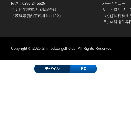
FAX：0296-24-5625
バーベキュー
※ナビで検索される場合は
ザ・ヒロサワ・
「茨城県筑西市茂田1858-10」
つくば歯科福祉
取手歯科衛生専
Copyright © 2026
Shimodate golf club.
All Rights Reserved.
モバイル
PC