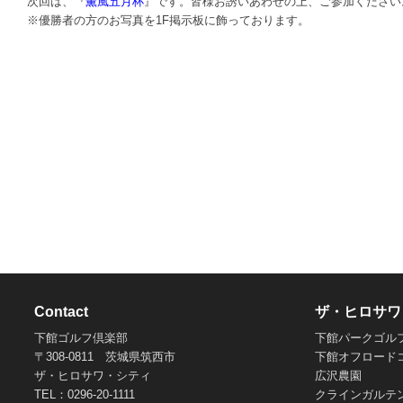
次回は、『
薫風五月杯
』です。皆様お誘いあわせの上、ご参加ください
※優勝者の方のお写真を1F掲示板に飾っております。
Contact
ザ・ヒロサワ
下館ゴルフ倶楽部
下館パークゴル
〒308-0811 茨城県筑西市
下館オフロード
ザ・ヒロサワ・シティ
広沢農園
TEL：0296-20-1111
クラインガルテ