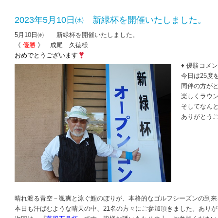
2023年5月10日㈬ 新緑杯を開催いたしました。
5月10日㈬ 新緑杯を開催いたしました。
《
優勝
》 成尾 久徳様
おめでとうございます
♦ 優勝コメン
今日は25度
同伴の方が
楽しくラウ
そしてなん
ありがとう
晴れ渡る青空－颯爽と泳ぐ鯉のぼりが、本格的なゴルフシーズンの到来
本日も汗ばむような晴天の中、21名の方々にご参加頂きました。あり