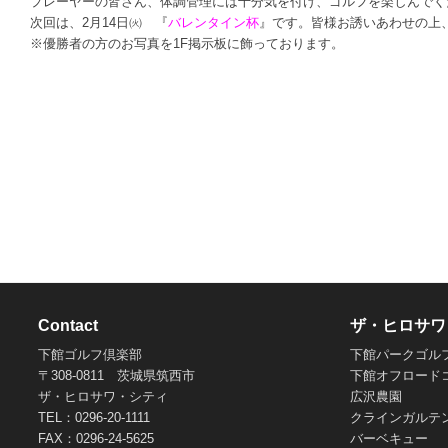
プレーヤーの皆さん、体調管理には十分気を付け、ゴルフを楽しんでく
次回は、2月14日㈫ 『
バレンタイン杯
』です。皆様お誘いあわせの上
※優勝者の方のお写真を1F掲示板に飾っております。
Contact
ザ・ヒロサワ
下館ゴルフ倶楽部
下館パークゴル
〒308-0811 茨城県筑西市
下館オフロード
ザ・ヒロサワ・シティ
広沢農園
TEL：0296-20-1111
クラインガルテ
FAX：0296-24-5625
バーベキュー