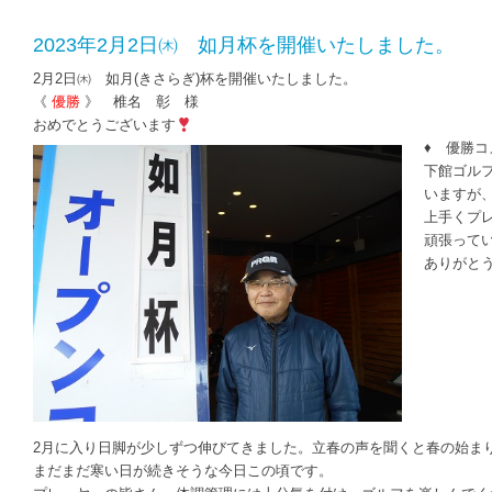
2023年2月2日㈭ 如月杯を開催いたしました。
2月2日㈭ 如月(きさらぎ)杯を開催いたしました。
《
優勝
》 椎名 彰 様
おめでとうございます
♦ 優勝コ
下館ゴル
いますが
上手くプ
頑張って
ありがと
2月に入り日脚が少しずつ伸びてきました。立春の声を聞くと春の始ま
まだまだ寒い日が続きそうな今日この頃です。