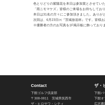
色とりどりの紫陽花を本日は参加賞とさせてい
「雨ニモマケズ」皆様のご来場をお待ちしてお
本日は31名の方々にご参加頂きました。ありが
次回は、6月23日㈭『茨城放送杯』です。皆様
※優勝者の方のお写真を1F掲示板に飾っており
Contact
ザ・
下館ゴルフ倶楽部
下館パ
〒308-0811 茨城県筑西市
下館オ
ザ・ヒロサワ・シティ
広沢農