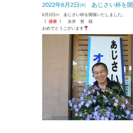
2022年6月2日㈭ あじさい杯を
6月2日㈭ あじさい杯を開催いたしました。
《
優勝
》 永井 努 様
おめでとうございます