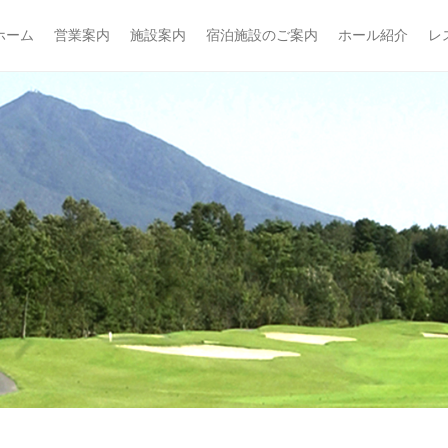
フ倶楽部
ホーム
営業案内
施設案内
宿泊施設のご案内
ホール紹介
レ
imary Menu
ip to content