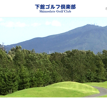
下館ゴル
Pr
Sk