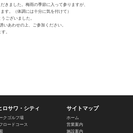
ただきました。梅雨の季節に入って参りますが、
ります。（体調には十分に気を付けて）
とうございました。
お誘いあわせの上、ご参加ください。
ます。
ヒロサワ・シティ
サイトマップ
ークゴルフ場
ホーム
フロードコース
営業案内
園
施設案内