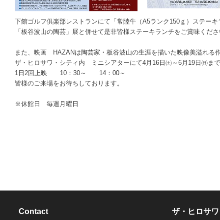
下館ゴルフ俱楽部レストランにて「常陸牛（A5ランク150ｇ）ステー
「板谷波山の陶芸」展と併せて是非皆様ステーキランチをご賞味くださ
また、映画 HAZANは陶芸家・板谷波山の生涯を描いた映像美溢れる
ザ・ヒロサワ・シティ内 ミニシアターにて4月16日㈯～6月19日㈰ま
1日2回上映 10：30～ 14：00～
皆様のご来場をお待ちしております。
※休館日 毎週月曜日
Contact
ザ・ヒロサワ