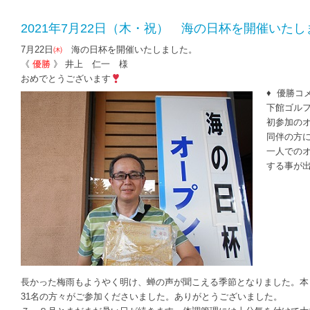
2021年7月22日（木・祝） 海の日杯を開催いた
7月22日
㈭
海の日杯を開催いたしました。
《
優勝
》 井上 仁一 様
おめでとうございます
♦ 優勝コ
下館ゴル
初参加の
同伴の方
一人での
する事が
長かった梅雨もようやく明け、蝉の声が聞こえる季節となりました。本
31名の方々がご参加くださいました。ありがとうございました。