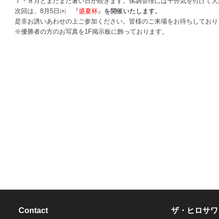
７・８月とまだまだ暑い日が続きます。体調管理には十分気を付けて大
次回は、8月5日㈭ 『
盛夏杯
』
を開催いたします。
是非お誘いあわせの上ご参加ください。皆様のご来場をお待ちしており
※優勝者の方のお写真を1F掲示板に飾っております。
Contact
ザ・ヒロサワ