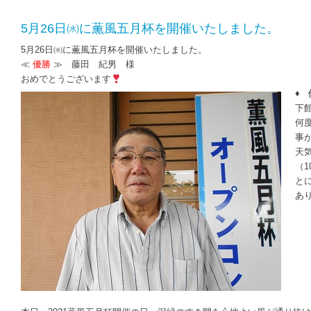
5月26日㈬に薫風五月杯を開催いたしました。
5月26日㈬に薫風五月杯を開催いたしました。
≪
優勝
≫ 藤田 紀男 様
おめでとうございます
♦
下
何
事
天
（
と
あ