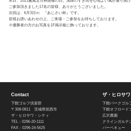
本日、2021薫風五月杯開催の日。深緑のすき間を心地よい風が通り抜
ご参加頂きました17名の皆様、ありがとうございました。
次回は、6月3日㈭ 『あじさい杯』です。
皆様お誘いあわせの上、ご来場・ご参加をお待ちしております。
※優勝者の方のお写真を1F掲示板に飾っております。
Contact
ザ・ヒロサワ
下館ゴルフ倶楽部
下館パークゴル
〒308-0811 茨城県筑西市
下館オフロード
ザ・ヒロサワ・シティ
広沢農園
TEL：0296-20-1111
クラインガルテ
FAX：0296-24-5625
バーベキュー