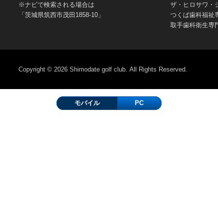
※ナビで検索される場合は
ザ・ヒロサワ・
「茨城県筑西市茂田1858-10」
つくば歯科福祉
取手歯科衛生専
Copyright © 2026
Shimodate golf club.
All Rights Reserved.
モバイル
PC