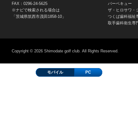
FAX：0296-24-5625
バーベキュー
※ナビで検索される場合は
ザ・ヒロサワ・
「茨城県筑西市茂田1858-10」
つくば歯科福祉
取手歯科衛生専
Copyright © 2026
Shimodate golf club.
All Rights Reserved.
モバイル
PC