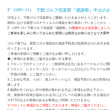
ｻﾞ･ﾋﾛｻﾜ･ｼﾃｨ 下館ゴルフ倶楽部『感謝祭』中止の
日頃より、下館ゴルフ倶楽部をご愛顧いただきありがとうございます。
国内における新型コロナウィルスの感染が未だ相次いでいることから、
ｻﾞ･ﾋﾛｻﾜ･ｼﾃｨ 下館ゴルフ倶楽部『感謝祭』の
開催中止が決定致しまし
ご参加を楽しみに待っておられた皆様には残念なお知らせとなり大変申
ゴルフ場では、新型コロナ感染症の感染予防及び拡散抑止のため引き続
行ってまいります。
ご来場の皆様のご理解とご協力をお願い申し上げます。
◆ご来場のお客様にご協力をお願いする事項
1.フロントでのチェックイン・ご精算時は足元にあるマークをメドに
2.フロント、レストラン入口、ロッカールーム入口などにアルコール消
『手指の消毒』にご協力ください。
3.こまめな手洗、うがい、咳エチケットなど、感染予防のための対策を
致します。
4.体調がすぐれない方や発熱が疑われる方はご来場をお控え下さい。
尚、発熱等の症状が認められる方にはプレーの自粛をお願いする場合が
※37.5℃以上の発熱のあるお客様はご利用いただけません。
※フロントに体温計をご用意しております。検温にご協力ください。