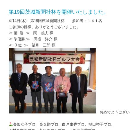
第19回茨城新聞社杯を開催いたしました。
4月4日(木) 第19回茨城新聞社杯 参加者：１４１名
ご参加の皆様、ありがとうございました。
≪ 優 勝 ≫ 関 義夫 様
≪ 準優勝 ≫ 田盛 洋介 様
≪ 3 位 ≫ 望月 三郎 様
おめでとうござい
参加女子プロ 高又順プロ、白戸由香プロ、樋口裕子プロ、