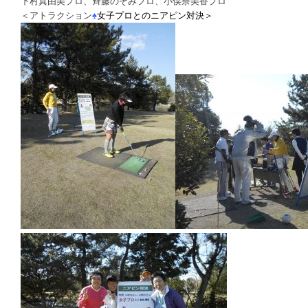
下村真由美プロ、斉藤のぞみプロ、小俣奈美香プロ
＜アトラクション
♠
女子プロとのニアピン対決＞